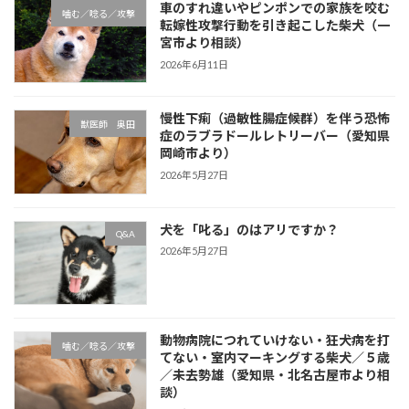
車のすれ違いやピンポンでの家族を咬む
噛む／唸る／攻撃
転嫁性攻撃行動を引き起こした柴犬（一
宮市より相談）
2026年6月11日
慢性下痢（過敏性腸症候群）を伴う恐怖
獣医師 奥田
症のラブラドールレトリーバー（愛知県
岡崎市より）
2026年5月27日
犬を「叱る」のはアリですか？
Q&A
2026年5月27日
動物病院につれていけない・狂犬病を打
噛む／唸る／攻撃
てない・室内マーキングする柴犬／５歳
／未去勢雄（愛知県・北名古屋市より相
談）