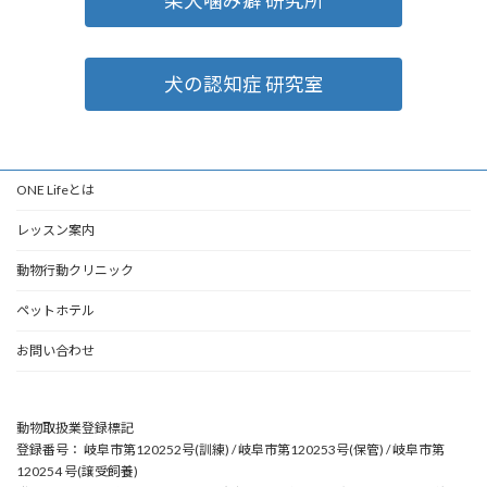
柴犬噛み癖 研究所
犬の認知症 研究室
ONE Lifeとは
レッスン案内
動物行動クリニック
ペットホテル
お問い合わせ
動物取扱業登録標記
登録番号： 岐阜市第120252号(訓練) / 岐阜市第120253号(保管) / 岐阜市第
120254 号(譲受飼養)