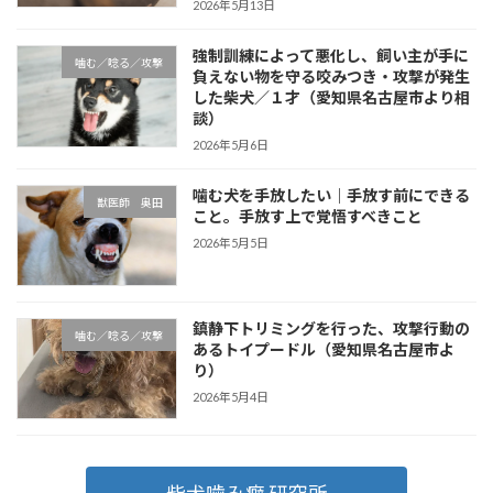
2026年5月13日
強制訓練によって悪化し、飼い主が手に
噛む／唸る／攻撃
負えない物を守る咬みつき・攻撃が発生
した柴犬／１才（愛知県名古屋市より相
談）
2026年5月6日
噛む犬を手放したい｜手放す前にできる
獣医師 奥田
こと。手放す上で覚悟すべきこと
2026年5月5日
鎮静下トリミングを行った、攻撃行動の
噛む／唸る／攻撃
あるトイプードル（愛知県名古屋市よ
り）
2026年5月4日