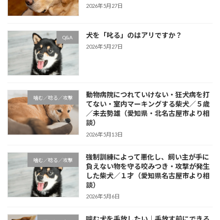
2026年5月27日
犬を「叱る」のはアリですか？
Q&A
2026年5月27日
動物病院につれていけない・狂犬病を打
噛む／唸る／攻撃
てない・室内マーキングする柴犬／５歳
／未去勢雄（愛知県・北名古屋市より相
談）
2026年5月13日
強制訓練によって悪化し、飼い主が手に
噛む／唸る／攻撃
負えない物を守る咬みつき・攻撃が発生
した柴犬／１才（愛知県名古屋市より相
談）
2026年5月6日
噛む犬を手放したい｜手放す前にできる