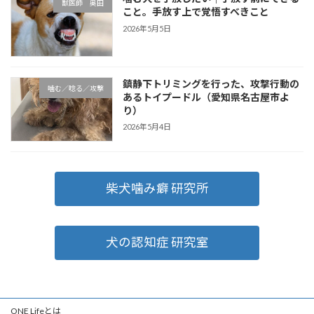
獣医師 奥田
こと。手放す上で覚悟すべきこと
2026年5月5日
鎮静下トリミングを行った、攻撃行動の
噛む／唸る／攻撃
あるトイプードル（愛知県名古屋市よ
り）
2026年5月4日
柴犬噛み癖 研究所
犬の認知症 研究室
ONE Lifeとは