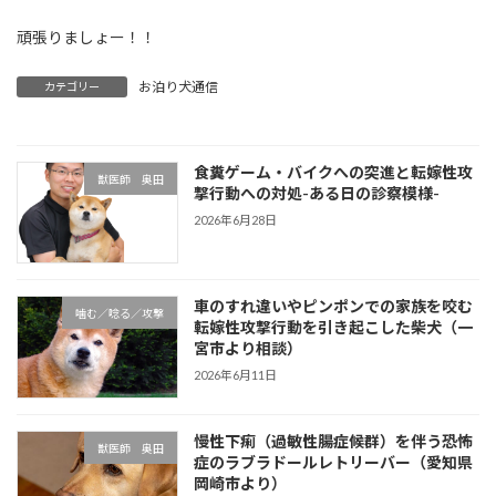
頑張りましょー！！
お泊り犬通信
カテゴリー
食糞ゲーム・バイクへの突進と転嫁性攻
獣医師 奥田
撃行動への対処-ある日の診察模様-
2026年6月28日
車のすれ違いやピンポンでの家族を咬む
噛む／唸る／攻撃
転嫁性攻撃行動を引き起こした柴犬（一
宮市より相談）
2026年6月11日
慢性下痢（過敏性腸症候群）を伴う恐怖
獣医師 奥田
症のラブラドールレトリーバー（愛知県
岡崎市より）