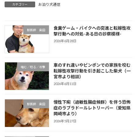
お泊り犬通信
カテゴリー
食糞ゲーム・バイクへの突進と転嫁性攻
獣医師 奥田
撃行動への対処-ある日の診察模様-
2026年6月28日
車のすれ違いやピンポンでの家族を咬む
噛む／唸る／攻撃
転嫁性攻撃行動を引き起こした柴犬（一
宮市より相談）
2026年6月11日
慢性下痢（過敏性腸症候群）を伴う恐怖
獣医師 奥田
症のラブラドールレトリーバー（愛知県
岡崎市より）
2026年5月27日