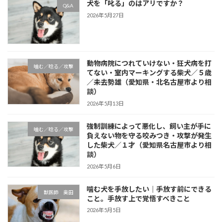
犬を「叱る」のはアリですか？
Q&A
2026年5月27日
動物病院につれていけない・狂犬病を打
噛む／唸る／攻撃
てない・室内マーキングする柴犬／５歳
／未去勢雄（愛知県・北名古屋市より相
談）
2026年5月13日
強制訓練によって悪化し、飼い主が手に
噛む／唸る／攻撃
負えない物を守る咬みつき・攻撃が発生
した柴犬／１才（愛知県名古屋市より相
談）
2026年5月6日
噛む犬を手放したい｜手放す前にできる
獣医師 奥田
こと。手放す上で覚悟すべきこと
2026年5月5日