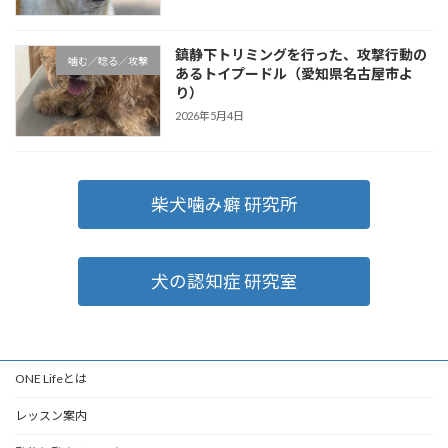
鎮静下トリミングを行った、攻撃行動の
噛む／唸る／攻撃
あるトイプードル（愛知県名古屋市よ
り）
2026年5月4日
柴犬噛み癖 研究所
犬の認知症 研究室
ONE Lifeとは
レッスン案内