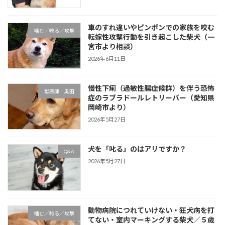
車のすれ違いやピンポンでの家族を咬む
噛む／唸る／攻撃
転嫁性攻撃行動を引き起こした柴犬（一
宮市より相談）
2026年6月11日
慢性下痢（過敏性腸症候群）を伴う恐怖
獣医師 奥田
症のラブラドールレトリーバー（愛知県
岡崎市より）
2026年5月27日
犬を「叱る」のはアリですか？
Q&A
2026年5月27日
動物病院につれていけない・狂犬病を打
噛む／唸る／攻撃
てない・室内マーキングする柴犬／５歳