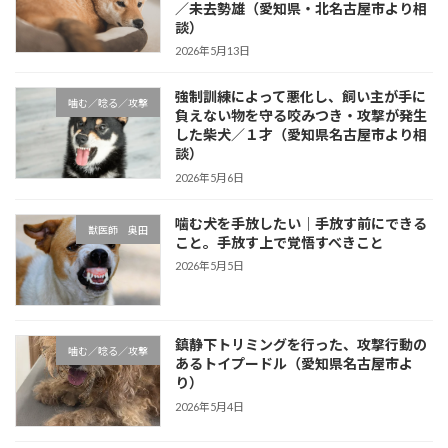
／未去勢雄（愛知県・北名古屋市より相
談）
2026年5月13日
強制訓練によって悪化し、飼い主が手に
噛む／唸る／攻撃
負えない物を守る咬みつき・攻撃が発生
した柴犬／１才（愛知県名古屋市より相
談）
2026年5月6日
噛む犬を手放したい｜手放す前にできる
獣医師 奥田
こと。手放す上で覚悟すべきこと
2026年5月5日
鎮静下トリミングを行った、攻撃行動の
噛む／唸る／攻撃
あるトイプードル（愛知県名古屋市よ
り）
2026年5月4日