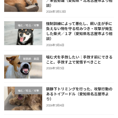
／未去勢雄（愛知県・北名古屋市より相
談）
2026年5月13日
強制訓練によって悪化し、飼い主が手に
噛む／唸る／攻撃
負えない物を守る咬みつき・攻撃が発生
した柴犬／１才（愛知県名古屋市より相
談）
2026年5月6日
噛む犬を手放したい｜手放す前にできる
獣医師 奥田
こと。手放す上で覚悟すべきこと
2026年5月5日
鎮静下トリミングを行った、攻撃行動の
噛む／唸る／攻撃
あるトイプードル（愛知県名古屋市よ
り）
2026年5月4日