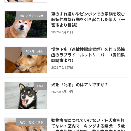
車のすれ違いやピンポンでの家族を咬む
噛む／唸る／攻撃
転嫁性攻撃行動を引き起こした柴犬（一
宮市より相談）
2026年6月11日
慢性下痢（過敏性腸症候群）を伴う恐怖
獣医師 奥田
症のラブラドールレトリーバー（愛知県
岡崎市より）
2026年5月27日
犬を「叱る」のはアリですか？
Q&A
2026年5月27日
動物病院につれていけない・狂犬病を打
噛む／唸る／攻撃
てない・室内マーキングする柴犬／５歳