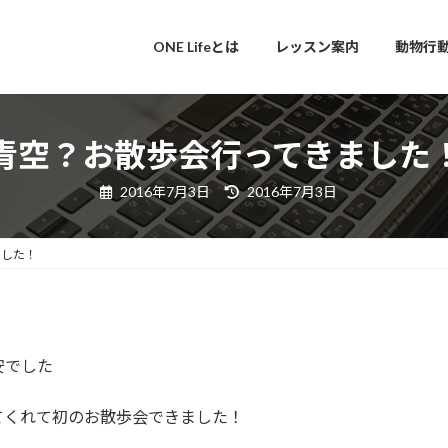
ONE Lifeとは
レッスン案内
動物行
青空？お散歩会行ってきました
最
2016年7月3日
2016年7月3日
終
更
新
日
ました！
時
:
安でした
てくれて初のお散歩会できました！