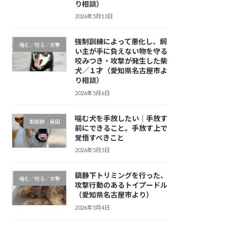
り相談）
2026年5月13日
強制訓練によって悪化し、飼
噛む／唸る／攻撃
い主が手に負えない物を守る
咬みつき・攻撃が発生した柴
犬／１才（愛知県名古屋市よ
り相談）
2026年5月6日
噛む犬を手放したい｜手放す
獣医師 奥田
前にできること。手放す上で
覚悟すべきこと
2026年5月5日
鎮静下トリミングを行った、
噛む／唸る／攻撃
攻撃行動のあるトイプードル
（愛知県名古屋市より）
2026年5月4日