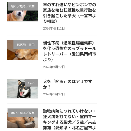
車のすれ違いやピンポンでの
噛む／唸る／攻撃
家族を咬む転嫁性攻撃行動を
引き起こした柴犬（一宮市よ
り相談）
2026年6月11日
慢性下痢（過敏性腸症候群）
獣医師 奥田
を伴う恐怖症のラブラドール
レトリーバー（愛知県岡崎市
より）
2026年5月27日
犬を「叱る」のはアリです
Q&A
か？
2026年5月27日
動物病院につれていけない・
噛む／唸る／攻撃
狂犬病を打てない・室内マー
キングする柴犬／５歳／未去
勢雄（愛知県・北名古屋市よ