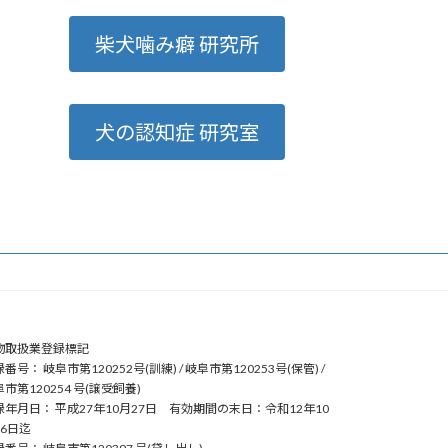
柴犬噛み癖 研究所
犬の認知症 研究室
物取扱業登録標記
番号： 岐阜市第120252号(訓練) / 岐阜市第120253号(保管) /
市第120254 号(譲受飼養)
録年月日： 平成27年10月27日 有効期間の末日：令和12年10
26日迄