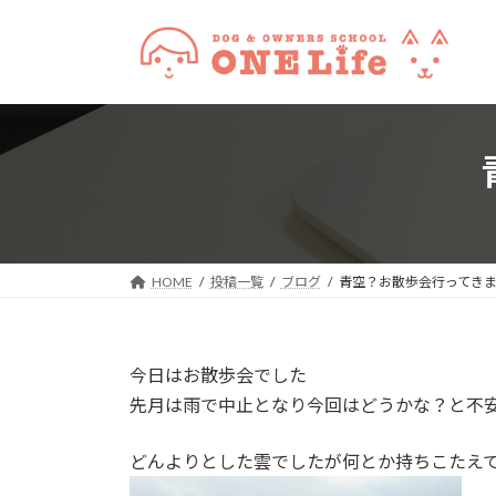
コ
ナ
ン
ビ
テ
ゲ
ン
ー
ツ
シ
へ
ョ
ス
ン
キ
に
ッ
移
プ
動
HOME
投稿一覧
ブログ
青空？お散歩会行ってき
今日はお散歩会でした
先月は雨で中止となり今回はどうかな？と不
どんよりとした雲でしたが何とか持ちこたえ