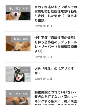
車のすれ違いやピンポンでの
噛む／唸る／攻撃
家族を咬む転嫁性攻撃行動を
引き起こした柴犬（一宮市よ
り相談）
2026年6月11日
慢性下痢（過敏性腸症候群）
獣医師 奥田
を伴う恐怖症のラブラドール
レトリーバー（愛知県岡崎市
より）
2026年5月27日
犬を「叱る」のはアリです
Q&A
か？
2026年5月27日
動物病院につれていけない・
噛む／唸る／攻撃
狂犬病を打てない・室内マー
キングする柴犬／５歳／未去