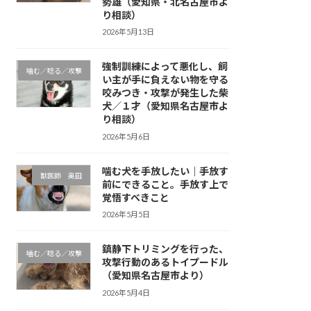
勢雄（愛知県・北名古屋市よ
り相談）
2026年5月13日
強制訓練によって悪化し、飼
噛む／唸る／攻撃
い主が手に負えない物を守る
咬みつき・攻撃が発生した柴
犬／１才（愛知県名古屋市よ
り相談）
2026年5月6日
噛む犬を手放したい｜手放す
獣医師 奥田
前にできること。手放す上で
覚悟すべきこと
2026年5月5日
鎮静下トリミングを行った、
噛む／唸る／攻撃
攻撃行動のあるトイプードル
（愛知県名古屋市より）
2026年5月4日