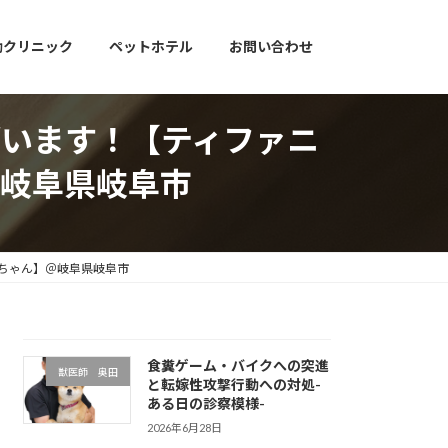
動クリニック
ペットホテル
お問い合わせ
います！【ティファニ
岐阜県岐阜市
ちゃん】＠岐阜県岐阜市
食糞ゲーム・バイクへの突進
獣医師 奥田
と転嫁性攻撃行動への対処-
ある日の診察模様-
2026年6月28日