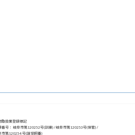
物取扱業登録標記
番号： 岐阜市第120252号(訓練) / 岐阜市第120253号(保管) /
市第120254 号(譲受飼養)