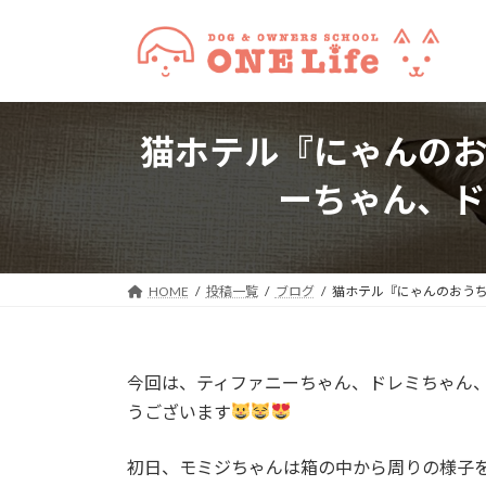
コ
ナ
ン
ビ
テ
ゲ
ン
ー
ツ
シ
猫ホテル『にゃんの
へ
ョ
ス
ン
ーちゃん、ド
キ
に
ッ
移
プ
動
HOME
投稿一覧
ブログ
猫ホテル『にゃんのおう
今回は、ティファニーちゃん、ドレミちゃん
うございます
初日、モミジちゃんは箱の中から周りの様子