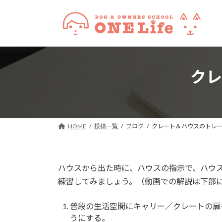
コ
ナ
ン
ビ
テ
ゲ
ン
ー
ツ
シ
へ
ョ
クレ
ス
ン
キ
に
ッ
移
プ
動
HOME
投稿一覧
ブログ
クレート＆ハウスのトレ
ハウスから出た時に、ハウスの指示で、ハウ
練習してみましょう。（動画での解説は下部
普段の生活空間にキャリー／クレートの扉
うにする。