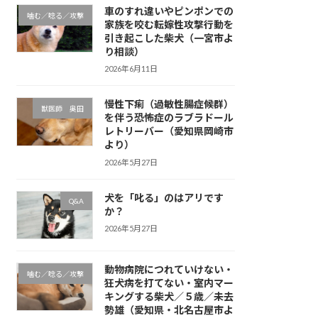
車のすれ違いやピンポンでの
噛む／唸る／攻撃
家族を咬む転嫁性攻撃行動を
引き起こした柴犬（一宮市よ
り相談）
2026年6月11日
慢性下痢（過敏性腸症候群）
獣医師 奥田
を伴う恐怖症のラブラドール
レトリーバー（愛知県岡崎市
より）
2026年5月27日
犬を「叱る」のはアリです
Q&A
か？
2026年5月27日
動物病院につれていけない・
噛む／唸る／攻撃
狂犬病を打てない・室内マー
キングする柴犬／５歳／未去
勢雄（愛知県・北名古屋市よ