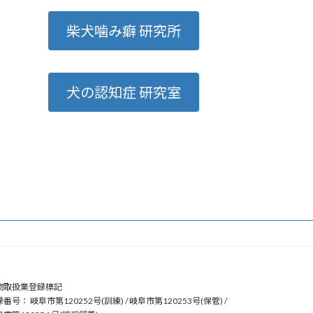
柴犬噛み癖 研究所
犬の認知症 研究室
物取扱業登録標記
番号： 岐阜市第120252号(訓練) / 岐阜市第120253号(保管) /