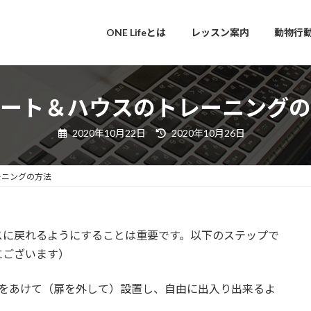
ONE Lifeとは
レッスン案内
動物行
ート＆ハウスのトレーニングの
最
2020年10月22日
2020年10月26日
終
更
新
日
ーニングの方法
時
:
スに戻れるようにすることは重要です。以下のステップで
にございます）
をあけて（扉を外して）設置し、自由に出入り出来るよ