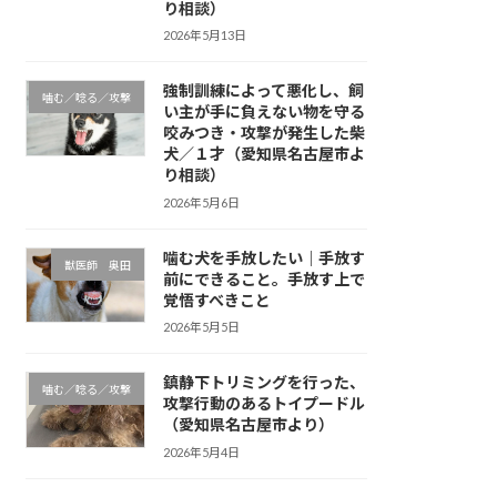
り相談）
2026年5月13日
強制訓練によって悪化し、飼
噛む／唸る／攻撃
い主が手に負えない物を守る
咬みつき・攻撃が発生した柴
犬／１才（愛知県名古屋市よ
り相談）
2026年5月6日
噛む犬を手放したい｜手放す
獣医師 奥田
前にできること。手放す上で
覚悟すべきこと
2026年5月5日
鎮静下トリミングを行った、
噛む／唸る／攻撃
攻撃行動のあるトイプードル
（愛知県名古屋市より）
2026年5月4日