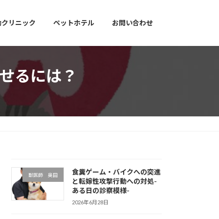
動クリニック
ペットホテル
お問い合わせ
させるには？
食糞ゲーム・バイクへの突進
獣医師 奥田
と転嫁性攻撃行動への対処-
ある日の診察模様-
2026年6月28日