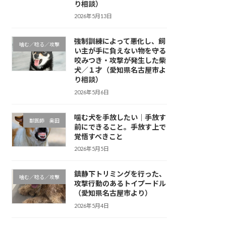
り相談）
2026年5月13日
強制訓練によって悪化し、飼
噛む／唸る／攻撃
い主が手に負えない物を守る
咬みつき・攻撃が発生した柴
犬／１才（愛知県名古屋市よ
り相談）
2026年5月6日
噛む犬を手放したい｜手放す
獣医師 奥田
前にできること。手放す上で
覚悟すべきこと
2026年5月5日
鎮静下トリミングを行った、
噛む／唸る／攻撃
攻撃行動のあるトイプードル
（愛知県名古屋市より）
2026年5月4日