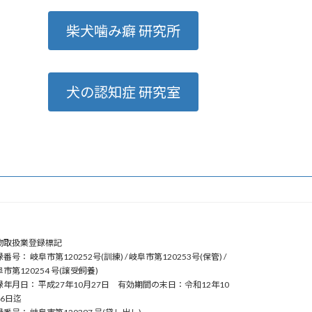
柴犬噛み癖 研究所
犬の認知症 研究室
物取扱業登録標記
番号： 岐阜市第120252号(訓練) / 岐阜市第120253号(保管) /
市第120254 号(譲受飼養)
録年月日： 平成27年10月27日 有効期間の末日：令和12年10
26日迄