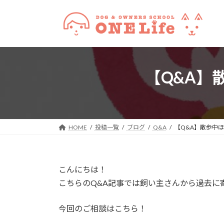
コ
ナ
ン
ビ
テ
ゲ
ン
ー
ツ
シ
へ
ョ
【Q&A】
ス
ン
キ
に
ッ
移
プ
動
HOME
投稿一覧
ブログ
Q&A
【Q&A】散歩中
こんにちは！
こちらのQ&A記事では飼い主さんから過去に
今回のご相談はこちら！