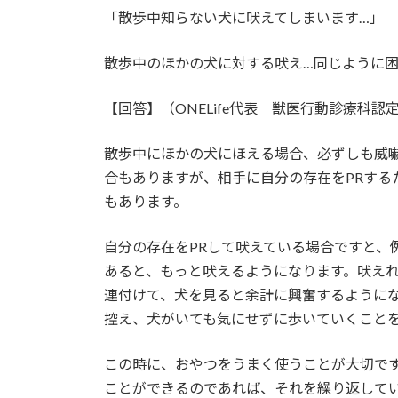
「散歩中知らない犬に吠えてしまいます…」
散歩中のほかの犬に対する吠え…同じように
【回答】（ONELife代表 獣医行動診療科認
散歩中にほかの犬にほえる場合、必ずしも威
合もありますが、相手に自分の存在をPRする
もあります。
自分の存在をPRして吠えている場合ですと、
あると、もっと吠えるようになります。吠え
連付けて、犬を見ると余計に興奮するように
控え、犬がいても気にせずに歩いていくこと
この時に、おやつをうまく使うことが大切で
ことができるのであれば、それを繰り返して