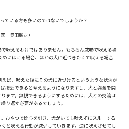
困っている方も多いのではないでしょうか？
定医 奥田順之）
嚇で吠えるわけではありません。もちろん威嚇で吠える場
ためにほえる場合、ほかの犬に近づきたくて吠える場合
例えば、吠えた後にその犬に近づけるというような状況が
れば接近できると考えるようになりますし、犬と興奮を関
なります。無視できるようにするためには、犬との交流は
を繰り返す必要があるでしょう。
す。おやつで関心を引き、犬がいても吠えずにスルーする
いくと吠える行動が減少していきます。逆に吠えさせてし