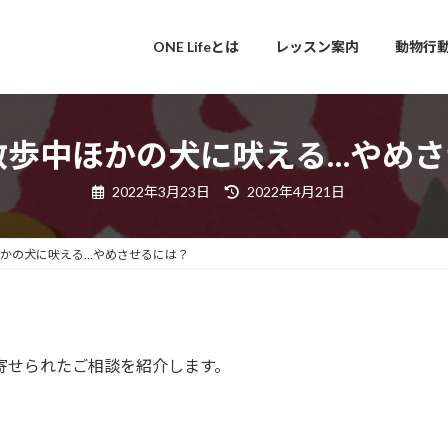
ONE Lifeとは
レッスン案内
動物行
散歩中ほかの犬に吠える…やめ
最
2022年3月23日
2022年4月21日
終
更
新
日
ほかの犬に吠える…やめさせるには？
時
:
寄せられたご相談を紹介します。