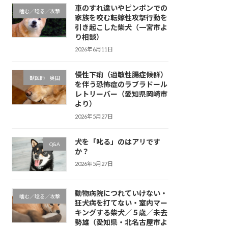
車のすれ違いやピンポンでの
噛む／唸る／攻撃
家族を咬む転嫁性攻撃行動を
引き起こした柴犬（一宮市よ
り相談）
2026年6月11日
慢性下痢（過敏性腸症候群）
獣医師 奥田
を伴う恐怖症のラブラドール
レトリーバー（愛知県岡崎市
より）
2026年5月27日
犬を「叱る」のはアリです
Q&A
か？
2026年5月27日
動物病院につれていけない・
噛む／唸る／攻撃
狂犬病を打てない・室内マー
キングする柴犬／５歳／未去
勢雄（愛知県・北名古屋市よ