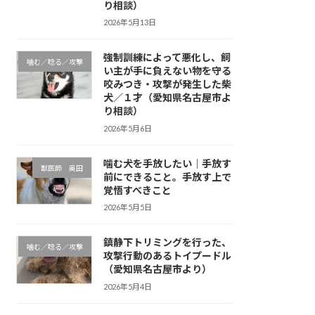
り相談）
2026年5月13日
強制訓練によって悪化し、飼
噛む／唸る／攻撃
い主が手に負えない物を守る
咬みつき・攻撃が発生した柴
犬／１才（愛知県名古屋市よ
り相談）
2026年5月6日
噛む犬を手放したい｜手放す
獣医師 奥田
前にできること。手放す上で
覚悟すべきこと
2026年5月5日
鎮静下トリミングを行った、
噛む／唸る／攻撃
攻撃行動のあるトイプードル
（愛知県名古屋市より）
2026年5月4日