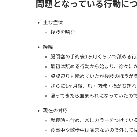
問題となっている行動に
主な症状
後肢を噛む
経緯
腸閉塞の手術後1ヶ月くらいで舐める
最初は舐める行動から始まり、徐々に
脇腹辺りも舐めていたが後肢のほうが
さらに1ヶ月後、爪・肉球・指がちぎ
帰ってきたら血まみれになっていたの
現在の対応
就寝時も含め、常にカラーをつけてい
食事中や散歩中は噛まないので外して