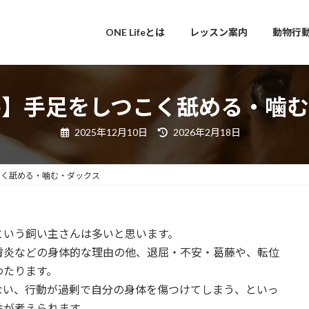
ONE Lifeとは
レッスン案内
動物行
害】手足をしつこく舐める・噛む
最
2025年12月10日
2026年2月18日
終
更
新
日
こく舐める・噛む・ダックス
時
:
という飼い主さんは多いと思います。
膚炎などの身体的な理由の他、退屈・不安・葛藤や、転位
わたります。
ない、行動が過剰で自分の身体を傷つけてしまう、といっ
性が考えられます。