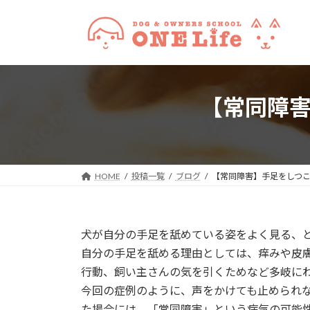
コ
ナ
ン
ビ
テ
ゲ
ン
ー
ツ
シ
へ
ョ
【常同障
ス
ン
キ
に
ッ
移
プ
動
HOME
投稿一覧
ブログ
【常同障害】手足をしつ
犬が自分の手足を舐めている姿をよく見る、
自分の手足を舐める理由としては、痒みや皮
行動、飼い主さんの気を引くためなど多岐に
今回の症例のように、声をかけても止められ
た場合には、「常同障害」という病気の可能