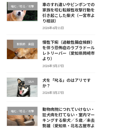
車のすれ違いやピンポンでの
噛む／唸る／攻撃
家族を咬む転嫁性攻撃行動を
引き起こした柴犬（一宮市よ
り相談）
2026年6月11日
慢性下痢（過敏性腸症候群）
獣医師 奥田
を伴う恐怖症のラブラドール
レトリーバー（愛知県岡崎市
より）
2026年5月27日
犬を「叱る」のはアリです
Q&A
か？
2026年5月27日
動物病院につれていけない・
噛む／唸る／攻撃
狂犬病を打てない・室内マー
キングする柴犬／５歳／未去
勢雄（愛知県・北名古屋市よ