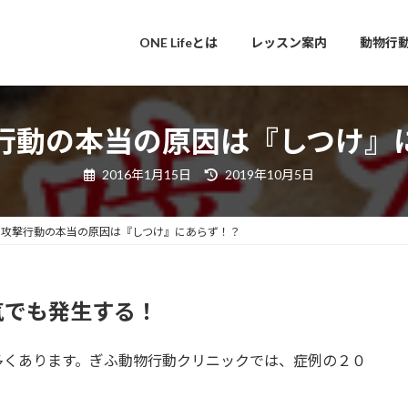
ONE Lifeとは
レッスン案内
動物行
行動の本当の原因は『しつけ』
最
2016年1月15日
2019年10月5日
終
更
新
日
の攻撃行動の本当の原因は『しつけ』にあらず！？
時
:
気でも発生する！
多くあります。ぎふ動物行動クリニックでは、症例の２０