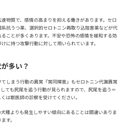
伝達物質で、感情の高まりを抑える働きがあります。セロ
環系抗うつ薬、選択的セロトニン再取り込阻害薬などが代
れることが多くあります。不安や恐怖の感情を緩和する効
づけに持つ攻撃行動に対して用いられています。
犬が多い？
けてしまう行動の異常『常同障害』もセロトニン代謝異常
としても尻尾を追う行動が見られますので、尻尾を追う＝
しくは獣医師の診察を受けてください。
の犬種よりも発生しやすい傾向にあることは間違いありま
ります。