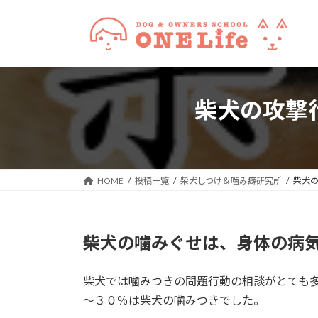
コ
ナ
ン
ビ
テ
ゲ
ン
ー
ツ
シ
へ
ョ
柴犬の攻撃
ス
ン
キ
に
ッ
移
プ
動
HOME
投稿一覧
柴犬しつけ＆噛み癖研究所
柴犬
柴犬の噛みぐせは、身体の病
柴犬では噛みつきの問題行動の相談がとても
～３０％は柴犬の噛みつきでした。