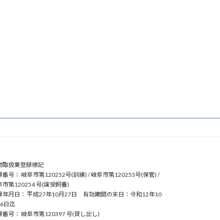
物取扱業登録標記
番号： 岐阜市第120252号(訓練) / 岐阜市第120253号(保管) /
市第120254 号(譲受飼養)
録年月日： 平成27年10月27日 有効期間の末日：令和12年10
26日迄
番号： 岐阜市第120397 号(貸し出し)