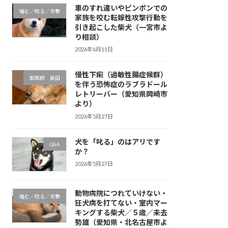
車のすれ違いやピンポンでの
噛む／唸る／攻撃
家族を咬む転嫁性攻撃行動を
引き起こした柴犬（一宮市よ
り相談）
2026年6月11日
慢性下痢（過敏性腸症候群）
獣医師 奥田
を伴う恐怖症のラブラドール
レトリーバー（愛知県岡崎市
より）
2026年5月27日
犬を「叱る」のはアリです
Q&A
か？
2026年5月27日
動物病院につれていけない・
噛む／唸る／攻撃
狂犬病を打てない・室内マー
キングする柴犬／５歳／未去
勢雄（愛知県・北名古屋市よ