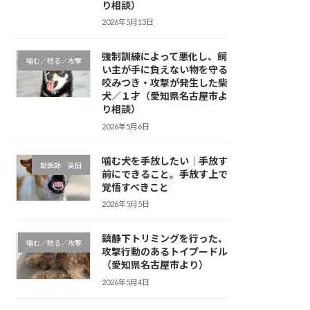
り相談）
2026年5月13日
強制訓練によって悪化し、飼
噛む／唸る／攻撃
い主が手に負えない物を守る
咬みつき・攻撃が発生した柴
犬／１才（愛知県名古屋市よ
り相談）
2026年5月6日
噛む犬を手放したい｜手放す
獣医師 奥田
前にできること。手放す上で
覚悟すべきこと
2026年5月5日
鎮静下トリミングを行った、
噛む／唸る／攻撃
攻撃行動のあるトイプードル
（愛知県名古屋市より）
2026年5月4日