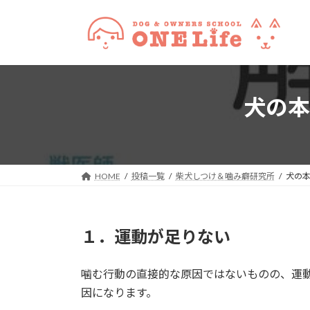
コ
ナ
ン
ビ
テ
ゲ
ン
ー
ツ
シ
へ
ョ
犬の本
ス
ン
キ
に
ッ
移
プ
動
HOME
投稿一覧
柴犬しつけ＆噛み癖研究所
犬の
１．運動が足りない
噛む行動の直接的な原因ではないものの、運
因になります。