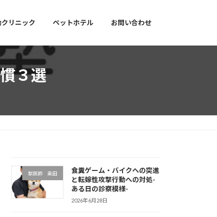
動クリニック
ペットホテル
お問い合わせ
慣３選
食糞ゲーム・バイクへの突進
獣医師 奥田
と転嫁性攻撃行動への対処-
ある日の診察模様-
2026年6月28日