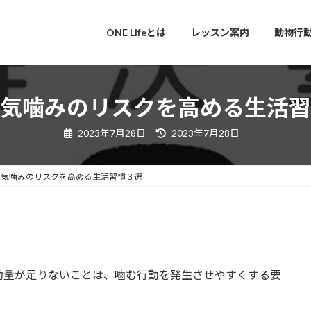
ONE Lifeとは
レッスン案内
動物行
気噛みのリスクを高める生活習
最
2023年7月28日
2023年7月28日
終
更
新
日
本気噛みのリスクを高める生活習慣３選
時
:
動量が足りないことは、噛む行動を発生させやすくする要