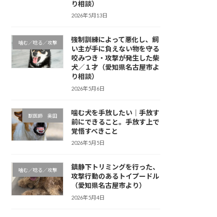
り相談）
2026年5月13日
強制訓練によって悪化し、飼
噛む／唸る／攻撃
い主が手に負えない物を守る
咬みつき・攻撃が発生した柴
犬／１才（愛知県名古屋市よ
り相談）
2026年5月6日
噛む犬を手放したい｜手放す
獣医師 奥田
前にできること。手放す上で
覚悟すべきこと
2026年5月5日
鎮静下トリミングを行った、
噛む／唸る／攻撃
攻撃行動のあるトイプードル
（愛知県名古屋市より）
2026年5月4日