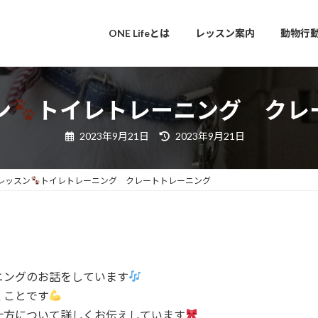
ONE Lifeとは
レッスン案内
動物行
ン
トイレトレーニング クレ
最
2023年9月21日
2023年9月21日
終
更
新
日
レッスン
トイレトレーニング クレートトレーニング
時
:
ニングのお話をしています
くことです
仕方について詳しくお伝えしています