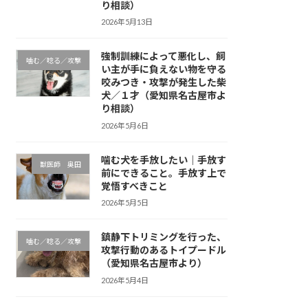
り相談）
2026年5月13日
強制訓練によって悪化し、飼
噛む／唸る／攻撃
い主が手に負えない物を守る
咬みつき・攻撃が発生した柴
犬／１才（愛知県名古屋市よ
り相談）
2026年5月6日
噛む犬を手放したい｜手放す
獣医師 奥田
前にできること。手放す上で
覚悟すべきこと
2026年5月5日
鎮静下トリミングを行った、
噛む／唸る／攻撃
攻撃行動のあるトイプードル
（愛知県名古屋市より）
2026年5月4日