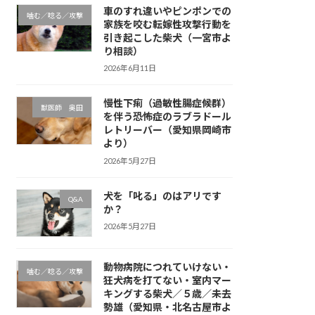
車のすれ違いやピンポンでの
噛む／唸る／攻撃
家族を咬む転嫁性攻撃行動を
引き起こした柴犬（一宮市よ
り相談）
2026年6月11日
慢性下痢（過敏性腸症候群）
獣医師 奥田
を伴う恐怖症のラブラドール
レトリーバー（愛知県岡崎市
より）
2026年5月27日
犬を「叱る」のはアリです
Q&A
か？
2026年5月27日
動物病院につれていけない・
噛む／唸る／攻撃
狂犬病を打てない・室内マー
キングする柴犬／５歳／未去
勢雄（愛知県・北名古屋市よ