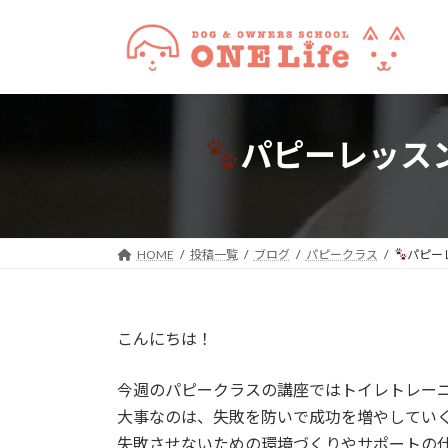
コ
ナ
ン
ビ
テ
ゲ
ン
ー
ツ
シ
へ
ョ
パピーレッス
ス
ン
キ
に
ッ
移
プ
動
HOME
投稿一覧
ブログ
パピークラス
パピー
こんにちは！
今週のパピークラスの講座ではトイレトレー
大事なのは、失敗を防いで成功を増やしてい
失敗させないための環境づくりやサポートの