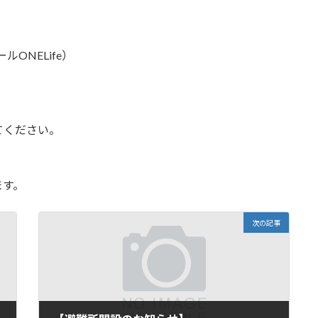
ルONELife）
てください。
ます。
次の記事