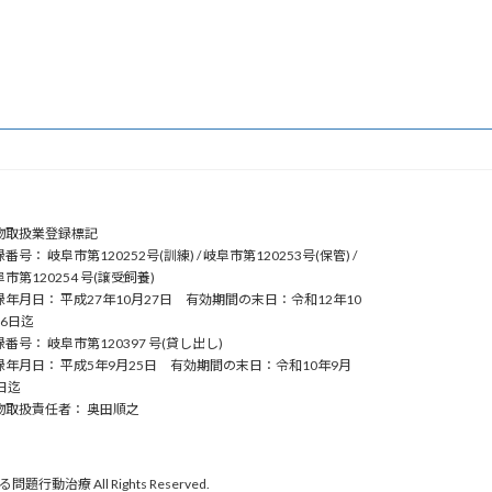
物取扱業登録標記
番号： 岐阜市第120252号(訓練) / 岐阜市第120253号(保管) /
市第120254 号(譲受飼養)
録年月日： 平成27年10月27日 有効期間の末日：令和12年10
26日迄
番号： 岐阜市第120397 号(貸し出し)
録年月日： 平成5年9月25日 有効期間の末日：令和10年9月
日迄
物取扱責任者： 奥田順之
 All Rights Reserved.