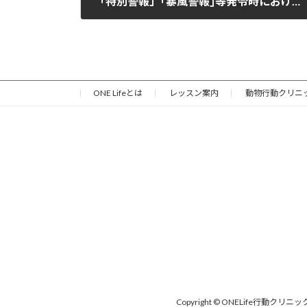
「特別警報」｢暴風警報｣等発令時における対応について
2020年8月7日
ONE Lifeとは
レッスン案内
動物行動クリニ
Copyright © ONELife行