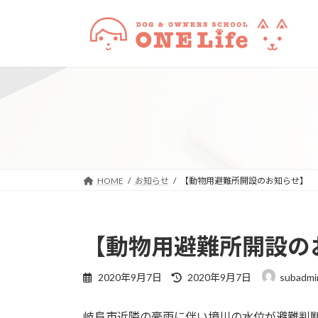
コ
ナ
ン
ビ
テ
ゲ
ン
ー
ツ
シ
へ
ョ
ス
ン
キ
に
ッ
移
プ
動
HOME
お知らせ
【動物用避難所開設のお知らせ】
【動物用避難所開設の
最
2020年9月7日
2020年9月7日
subadmi
終
更
岐阜市近隣の豪雨に伴い境川の水位が避難判
新