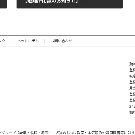
【避難所閉設のお知らせ】
2020年9月7日
ック
ペットホテル
お問い合わせ
動
登録
岐阜
登
月
登録
登
24
動
動クリニックグループ（岐阜・浜松・埼玉）｜犬猫のしつけ教室と本気噛みや常同障害等に対する問題行動治療