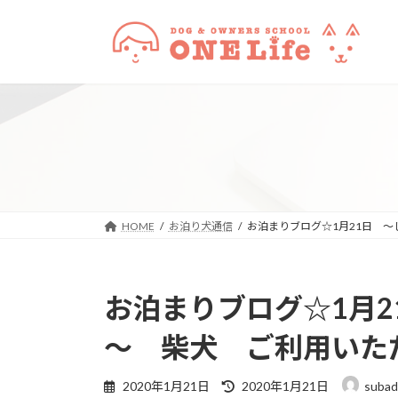
コ
ナ
ン
ビ
テ
ゲ
ン
ー
ツ
シ
へ
ョ
ス
ン
キ
に
ッ
移
プ
動
HOME
お泊り犬通信
お泊まりブログ☆1月21日 
お泊まりブログ☆1月
～ 柴犬 ご利用いた
最
2020年1月21日
2020年1月21日
subad