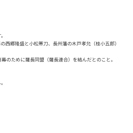
す。
摩藩の西郷隆盛と小松帯刀、長州藩の木戸孝允（桂小五郎）
倒幕のために薩長同盟（薩長連合）を結んだとのこと。
ん。