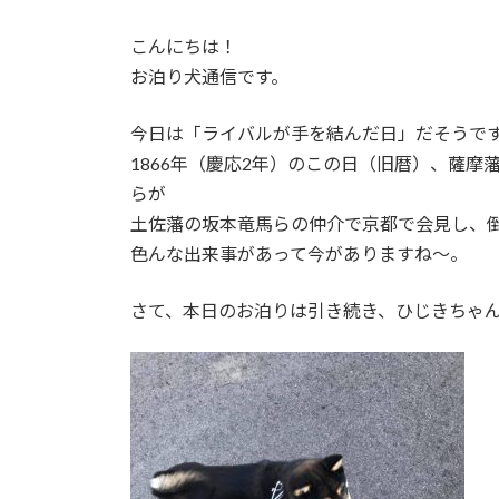
終
更
こんにちは！
新
日
お泊り犬通信です。
時
:
今日は「ライバルが手を結んだ日」だそうで
1866年（慶応2年）のこの日（旧暦）、薩
らが
土佐藩の坂本竜馬らの仲介で京都で会見し、
色んな出来事があって今がありますね～。
さて、本日のお泊りは引き続き、ひじきちゃ