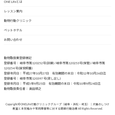
ONE Lifeとは
レッスン案内
動物行動クリニック
ペットホテル
お問い合わせ
動物取扱業登録標記
登録番号： 岐阜市第120252号(訓練) / 岐阜市第120253号(保管) / 岐阜市第
120254 号(譲受飼養)
登録年月日： 平成27年10月27日 有効期間の末日：令和12年10月26日迄
登録番号： 岐阜市第120397 号(貸し出し)
登録年月日： 平成5年9月25日 有効期間の末日：令和10年9月24日迄
動物取扱責任者： 奥田順之
Copyright © ONELife行動クリニックグループ（岐阜・浜松・埼玉）｜犬猫のしつけ
教室と本気噛みや常同障害等に対する問題行動治療 All Rights Reserved.