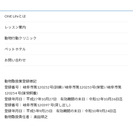
ONE Lifeとは
レッスン案内
動物行動クリニック
ペットホテル
お問い合わせ
動物取扱業登録標記
登録番号： 岐阜市第120252号(訓練) / 岐阜市第120253号(保管) / 岐阜市第
120254 号(譲受飼養)
登録年月日： 平成27年10月27日 有効期間の末日：令和12年10月26日迄
登録番号： 岐阜市第120397 号(貸し出し)
登録年月日： 平成5年9月25日 有効期間の末日：令和10年9月24日迄
動物取扱責任者： 奥田順之