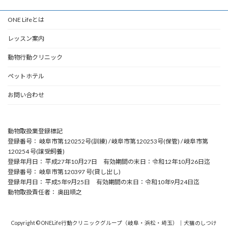
ONE Lifeとは
レッスン案内
動物行動クリニック
ペットホテル
お問い合わせ
動物取扱業登録標記
登録番号： 岐阜市第120252号(訓練) / 岐阜市第120253号(保管) / 岐阜市第
120254 号(譲受飼養)
登録年月日： 平成27年10月27日 有効期間の末日：令和12年10月26日迄
登録番号： 岐阜市第120397 号(貸し出し)
登録年月日： 平成5年9月25日 有効期間の末日：令和10年9月24日迄
動物取扱責任者： 奥田順之
Copyright © ONELife行動クリニックグループ（岐阜・浜松・埼玉）｜犬猫のしつけ