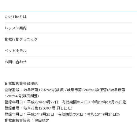
ONE Lifeとは
レッスン案内
動物行動クリニック
ペットホテル
お問い合わせ
動物取扱業登録標記
登録番号： 岐阜市第120252号(訓練) / 岐阜市第120253号(保管) / 岐阜市第
120254 号(譲受飼養)
登録年月日： 平成27年10月27日 有効期間の末日：令和12年10月26日迄
登録番号： 岐阜市第120397 号(貸し出し)
登録年月日： 平成5年9月25日 有効期間の末日：令和10年9月24日迄
動物取扱責任者： 奥田順之