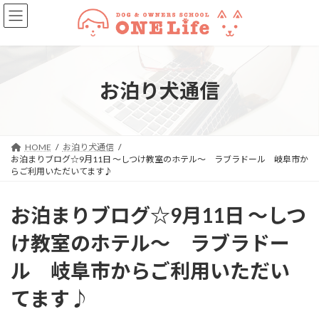
コ
ナ
ン
ビ
テ
ゲ
ン
ー
ツ
シ
へ
ョ
お泊り犬通信
ス
ン
キ
に
ッ
移
プ
動
HOME
お泊り犬通信
お泊まりブログ☆9月11日 ～しつけ教室のホテル～ ラブラドール 岐阜市か
らご利用いただいてます♪
お泊まりブログ☆9月11日 ～しつ
け教室のホテル～ ラブラドー
ル 岐阜市からご利用いただい
てます♪