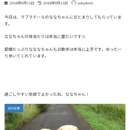
最
2018年9月11日
2018年9月11日
subadmin
終
更
今日は、ラブラドールのななちゃんにおとまりしてもらっていま
新
日
す。
時
:
ななちゃんの体当たりは本当に重たいです☆
愛嬌たっぷりなななちゃんもお散歩は本当に上手です。ゆったー
り歩いてくれています。
過ごしやすい気候でよかったね、ななちゃん！
前の記事