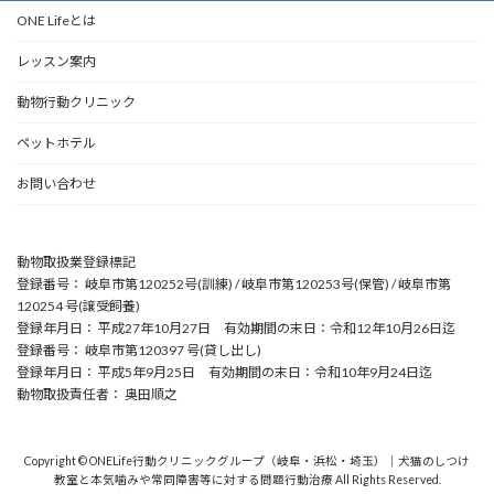
ONE Lifeとは
レッスン案内
動物行動クリニック
ペットホテル
お問い合わせ
動物取扱業登録標記
登録番号： 岐阜市第120252号(訓練) / 岐阜市第120253号(保管) / 岐阜市第
120254 号(譲受飼養)
登録年月日： 平成27年10月27日 有効期間の末日：令和12年10月26日迄
登録番号： 岐阜市第120397 号(貸し出し)
登録年月日： 平成5年9月25日 有効期間の末日：令和10年9月24日迄
動物取扱責任者： 奥田順之
Copyright © ONELife行動クリニックグループ（岐阜・浜松・埼玉）｜犬猫のしつけ
教室と本気噛みや常同障害等に対する問題行動治療 All Rights Reserved.