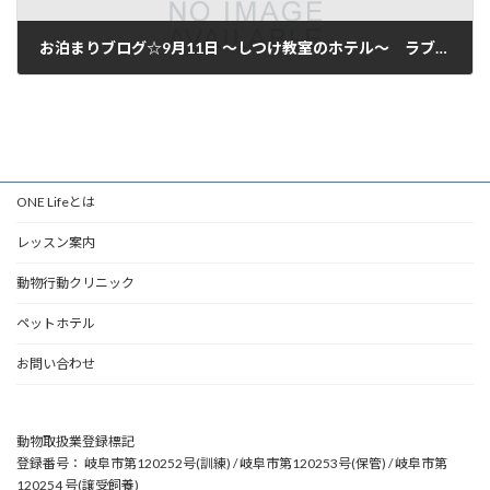
お泊まりブログ☆9月11日 ～しつけ教室のホテル～ ラブラドール 岐阜市からご利用いただいてます♪
2018年9月11日
ONE Lifeとは
レッスン案内
動物行動クリニック
ペットホテル
お問い合わせ
動物取扱業登録標記
登録番号： 岐阜市第120252号(訓練) / 岐阜市第120253号(保管) / 岐阜市第
120254 号(譲受飼養)